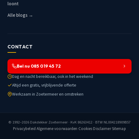
loont
Alle blogs →
CONTACT
Bel nu 085 019 45 72
Dag en nacht bereikbaar, ook in het weekend
Altijd een gratis, vrijblijvende offerte
Werkzaam in Zoetermeer en omstreken
© 1992–2026
Dakdekker Zoetermeer
· KvK 86263412 · BTW NL004218909B57
Privacybeleid
·
Algemene voorwaarden
·
Cookies
·
Disclaimer
·
Sitemap