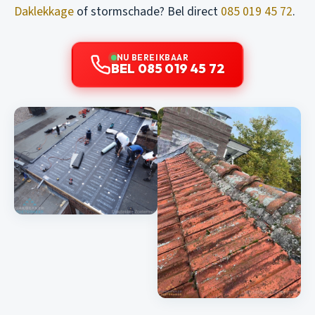
Daklekkage
of stormschade? Bel direct
085 019 45 72
.
NU BEREIKBAAR
BEL 085 019 45 72