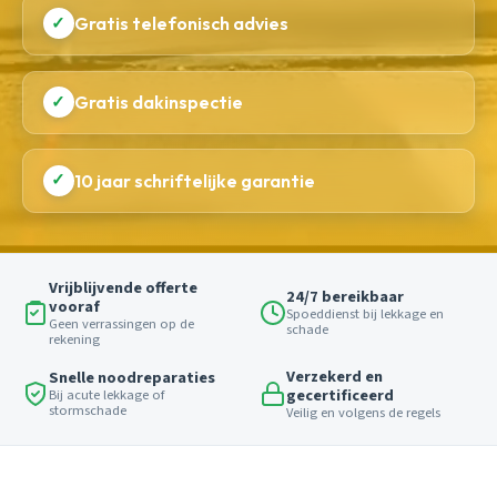
✓
Gratis telefonisch advies
✓
Gratis dakinspectie
✓
10 jaar schriftelijke garantie
Vrijblijvende offerte
24/7 bereikbaar
vooraf
Spoeddienst bij lekkage en
Geen verrassingen op de
schade
rekening
Verzekerd en
Snelle noodreparaties
gecertificeerd
Bij acute lekkage of
stormschade
Veilig en volgens de regels