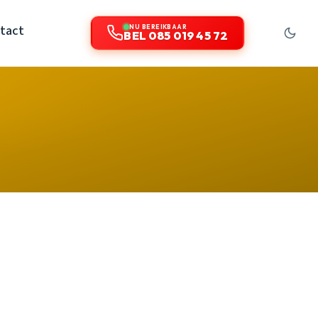
tact
NU BEREIKBAAR
BEL 085 019 45 72