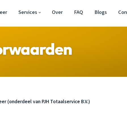
eer
Services
Over
FAQ
Blogs
Con
orwaarden
 (onderdeel van PJH Totaalservice B.V.)