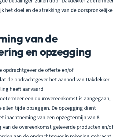
tigde bepalingen zullen door Dakdekker Zoetermeer
k het doel en de strekking van de oorspronkelijke
oming van de
ering en opzegging
 opdrachtgever de offerte en/of
dat de opdrachtgever het aanbod van Dakdekker
ling heeft aanvaard.
 Zoetermeer een duurovereenkomst is aangegaan,
 allen tijde opzeggen. De opzegging dient
 met inachtneming van een opzegtermijn van 8
ng van de overeenkomst geleverde producten en/of
den aan de opdrachtgever in rekening gebracht.