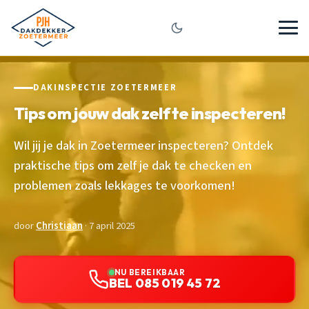
DAKINSPECTIE ZOETERMEER
Tips om jouw dak zelf te inspecteren!
Wil jij je dak in Zoetermeer inspecteren? Ontdek
praktische tips om zelf je dak te checken en
problemen zoals lekkages te voorkomen!
door
Christiaan
· 7 april 2025
NU BEREIKBAAR
BEL 085 019 45 72