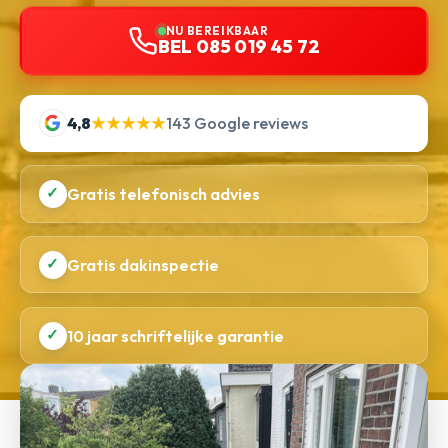
NU BEREIKBAAR
BEL 085 019 45 72
4,8
★★★★★
143 Google reviews
✓
Gratis telefonisch advies
✓
Gratis dakinspectie
✓
10 jaar schriftelijke garantie