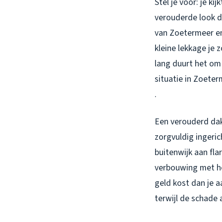
Stel je voor: je k
verouderde look di
van Zoetermeer en 
kleine lekkage je 
lang duurt het om
situatie in Zoeterm
.
Een verouderd dak 
zorgvuldig ingeric
buitenwijk aan fla
verbouwing met her
geld kost dan je a
terwijl de schade 