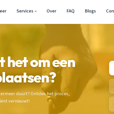
eer
Services
Over
FAQ
Blogs
Con
t het om een
plaatsen?
termeer duurt? Ontdek het proces,
ciënt vernieuwt!