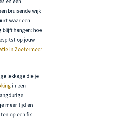
jes en een
een bruisende wijk
uurt waar een
 blijft hangen:
hoe
espitst op jouw
tie in Zoetermeer
ge lekkage die je
kking
in een
 langdurige
je meer tijd en
ten op een fix