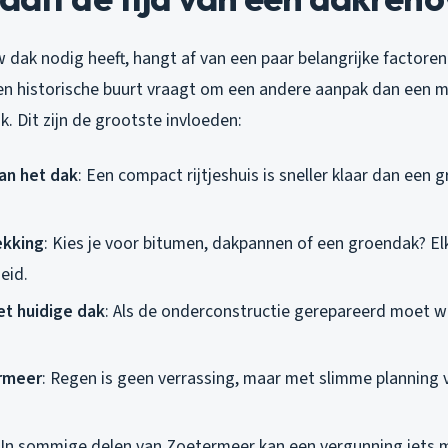
dak nodig heeft, hangt af van een paar belangrijke factoren. 
en historische buurt vraagt om een andere aanpak dan een 
. Dit zijn de grootste invloeden:
an het dak
: Een compact rijtjeshuis is sneller klaar dan een 
ekking
: Kies je voor bitumen, dakpannen of een groendak? El
eid.
et huidige dak
: Als de onderconstructie gerepareerd moet w
rmeer
: Regen is geen verrassing, maar met slimme plannin
 In sommige delen van Zoetermeer kan een vergunning iets m