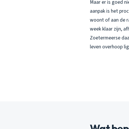
Maar er is goed n
aanpak is het proc
woont of aan de r
week klaar zijn, a
Zoetermeerse daad
leven overhoop li
Wat bepa