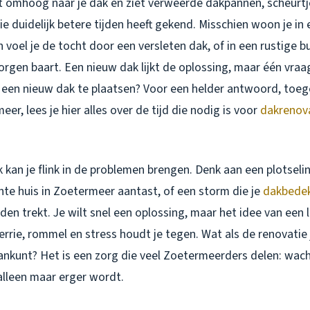
ijkt omhoog naar je dak en ziet verweerde dakpannen, scheurt
e duidelijk betere tijden heeft gekend. Misschien woon je in 
voel je de tocht door een versleten dak, of in een rustige b
zorgen baart. Een nieuw dak lijkt de oplossing, maar één vraag
 een nieuw dak te plaatsen?
Voor een helder antwoord, toeg
eer, lees je hier alles over de tijd die nodig is voor
dakrenova
kan je flink in de problemen brengen. Denk aan een plotselin
hte huis in Zoetermeer aantast, of een storm die je
dakbede
rden trekt. Je wilt snel een oplossing, maar het idee van een
rie, rommel en stress houdt je tegen. Wat als de renovatie 
ankunt? Het is een zorg die veel Zoetermeerders delen: wach
alleen maar erger wordt.