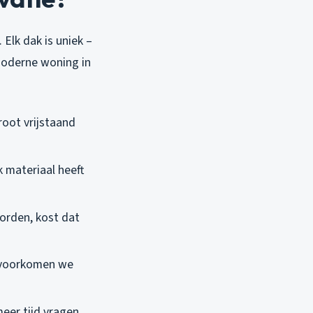
Elk dak is uniek –
moderne woning in
groot vrijstaand
k materiaal heeft
orden, kost dat
g voorkomen we
eer tijd vragen.