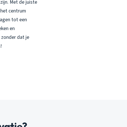
ijn. Met de juiste
n het centrum
dagen tot een
ieken en
 zonder dat je
!
vatie?