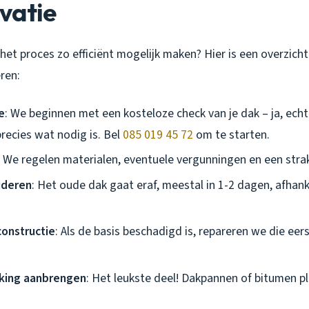
vatie
et proces zo efficiënt mogelijk maken? Hier is een overzich
ren:
e
: We beginnen met een kosteloze check van je dak – ja, echt
recies wat nodig is. Bel
085 019 45 72
om te starten.
: We regelen materialen, eventuele vergunningen en een stra
jderen
: Het oude dak gaat eraf, meestal in 1-2 dagen, afhank
onstructie
: Als de basis beschadigd is, repareren we die ee
king aanbrengen
: Het leukste deel! Dakpannen of bitumen p