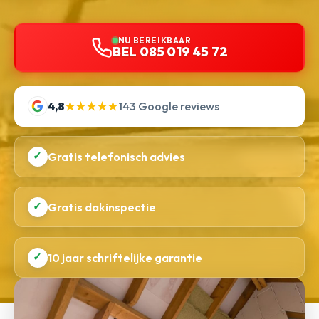
NU BEREIKBAAR
BEL 085 019 45 72
4,8
★★★★★
143 Google reviews
✓
Gratis telefonisch advies
✓
Gratis dakinspectie
✓
10 jaar schriftelijke garantie