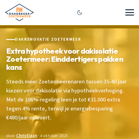
DAKRENOVATIE ZOETERMEER
Extra hypotheek voor dakisolatie
Zoetermeer: Einddertigers pakken
kans
Steeds meer Zoetermeerenaren tussen 35-40 jaar
kiezen voor dakisolatie via hypotheekverhoging.
Met de 106%-regeling leen je tot €31.000 extra
tegen 4% rente, terwijl je energiebesparing
€480/jaar oplevert.
door
Christiaan
· 4 oktober 2025