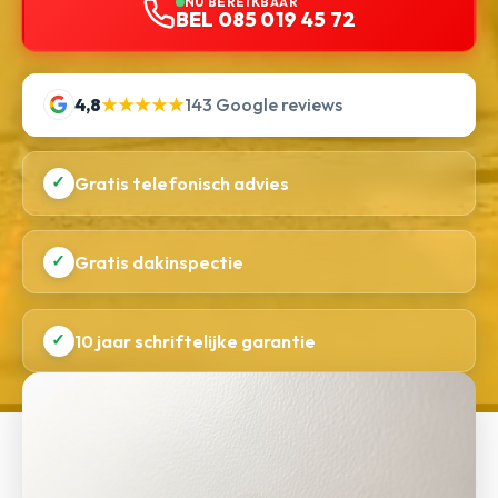
NU BEREIKBAAR
BEL 085 019 45 72
4,8
★★★★★
143 Google reviews
✓
Gratis telefonisch advies
✓
Gratis dakinspectie
✓
10 jaar schriftelijke garantie